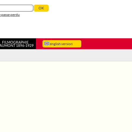
 passe perdu
FILMOGRAPHIE
english version
AUMONT 1896-1929