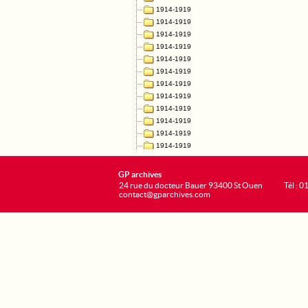
GP archives
24 rue du docteur Bauer 93400 St Ouen
Tél : 0
contact@gparchives.com