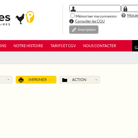
Mot de
Mémoriser ma connexion
Consulter les CGU
Inscription
ONS
NOTRE HISTOIRE
TARIFS ET CGV
NOUS CONTACTER
G
IMPRIMER
ACTION