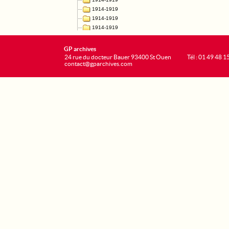
GP archives
24 rue du docteur Bauer 93400 St Ouen
Tél : 01 49 48 1
contact@gparchives.com