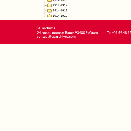
GP archives
24 rue du docteur Bauer 93400 St Ouen
Tél : 01 49 48 1
contact@gparchives.com