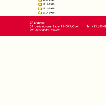
GP archives
24 rue du docteur Bauer 93400 St Ouen
Tél : +33 1 49 4
contact@gparchives.com