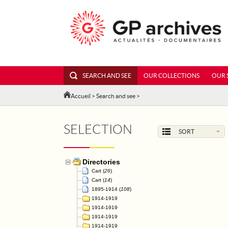
SEARCH AND SEE
OUR COLLECTIONS
OUR 
Accueil
>
Search and see
>
SELECTION
SORT