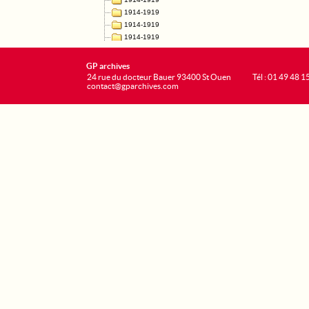
GP archives
24 rue du docteur Bauer 93400 St Ouen
Tél : 01 49 48 1
contact@gparchives.com