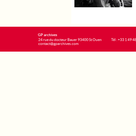
GP archives
24 rue du docteur Bauer 93400 St Ouen
Tél : +33 1 49 4
contact@gparchives.com